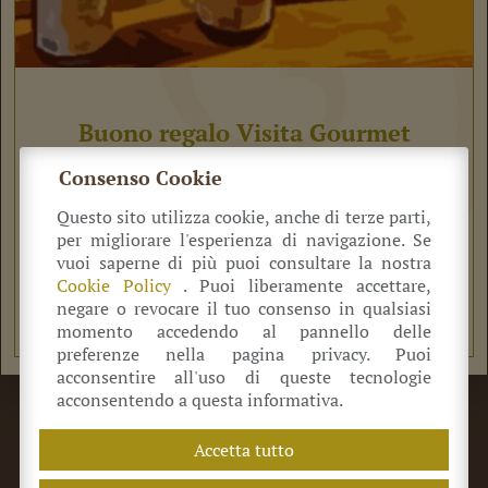
Buono regalo Visita Gourmet
Voucher
Consenso Cookie
75,00
€
Tax. included
Questo sito utilizza cookie, anche di terze parti,
Prezzo per persona
per migliorare l'esperienza di navigazione. Se
vuoi saperne di più puoi consultare la nostra
Vedi Prodotto
Cookie Policy
. Puoi liberamente accettare,
negare o revocare il tuo consenso in qualsiasi
momento accedendo al pannello delle
preferenze nella pagina privacy. Puoi
acconsentire all'uso di queste tecnologie
acconsentendo a questa informativa.
©
Azienda Agricola Antica Acetaia Cavedoni dal 1860
Via Guerro di Qua, 2
41014
Castelvetro
(MO) Italia
Accetta tutto
+39 320 0822 214
info@acetaiacavedoni.it
P.IVA 03869660369
REA MO-424464