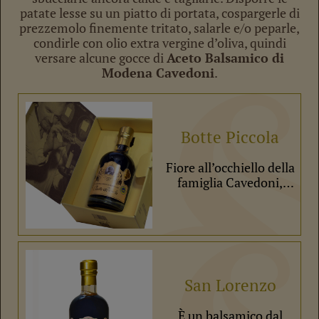
patate lesse su un piatto di portata, cospargerle di
prezzemolo finemente tritato, salarle e/o peparle,
condirle con olio extra vergine d’oliva, quindi
versare alcune gocce di
Aceto Balsamico di
Modena Cavedoni
.
Botte Piccola
Fiore all’occhiello della
famiglia Cavedoni,
questo balsamico
spicca per la sua
qualità e per il suo
sapore intenso e
maturo. La sua
elevatissima densità e
San Lorenzo
la sua lecentezza gli
conferiscono attributi
È un balsamico dal
tipici dei migliori