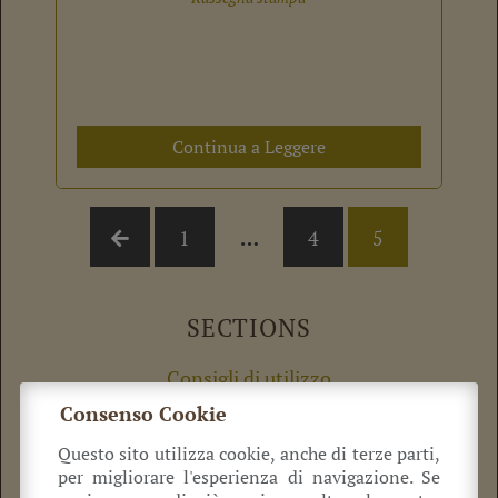
Continua a Leggere
1
…
4
5

SECTIONS
Consigli di utilizzo
Ricette
Consenso Cookie
Rassegna stampa
Dicono di noi
Questo sito utilizza cookie, anche di terze parti,
per migliorare l'esperienza di navigazione. Se
IL RICETTARIO CAVEDONI