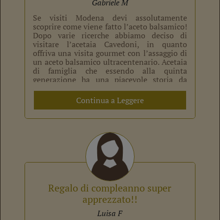
Gabriele M
Se visiti Modena devi assolutamente
scoprire come viene fatto l’aceto balsamico!
Dopo varie ricerche abbiamo deciso di
visitare l’acetaia Cavedoni, in quanto
offriva una visita gourmet con l’assaggio di
un aceto balsamico ultracentenario. Acetaia
di famiglia che essendo alla quinta
generazione ha una piacevole storia da
ascoltare e soprattutto da assaggiare.
Degustazione di Prodotti tipici […]
Continua a Leggere
Regalo di compleanno super
apprezzato!!
Luisa F