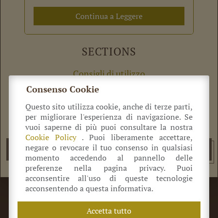
degustazione di […]
Continua a Leggere
SECTIONS
Consigli di utilizzo
Ricette
Consenso Cookie
Rassegna stampa
Dicono di noi
Questo sito utilizza cookie, anche di terze parti,
per migliorare l'esperienza di navigazione. Se
IL RICETTARIO CAVEDONI
vuoi saperne di più puoi consultare la nostra
Cookie Policy
. Puoi liberamente accettare,
negare o revocare il tuo consenso in qualsiasi
Scarica il ricettario
momento accedendo al pannello delle
preferenze nella pagina privacy. Puoi
acconsentire all'uso di queste tecnologie
acconsentendo a questa informativa.
©
Azienda Agricola Antica Acetaia Cavedoni dal 1860
Via Guerro di Qua, 2
41014
Castelvetro
(MO) Italia
Accetta tutto
+39 320 0822 214
info@acetaiacavedoni.it