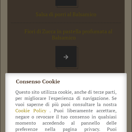
balsamici invecchiati.
Usato sempre crudo
Salsa di porri al Balsamico
sulle portate è capace
di esaltare il
patrimonio dei
Fiori di Zucca in pastella profumata al
profumi dei sapori dei
Balsamico
piatti, regalando ai […]
Consenso Cookie
Questo sito utilizza cookie, anche di terze parti,
Share
per migliorare l'esperienza di navigazione. Se
vuoi saperne di più puoi consultare la nostra
Tweet
Cookie Policy
. Puoi liberamente accettare,
negare o revocare il tuo consenso in qualsiasi
Pin it
momento accedendo al pannello delle
preferenze nella pagina privacy. Puoi